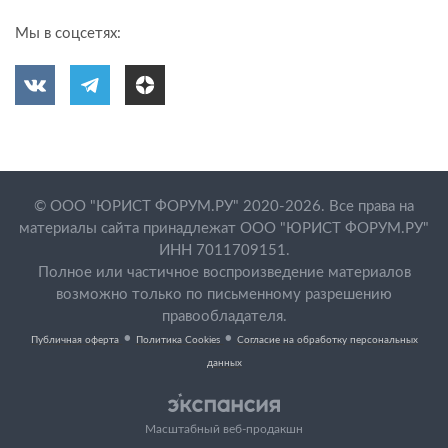
Мы в соцсетях:
© ООО "ЮРИСТ ФОРУМ.РУ" 2020-2026. Все права на
материалы сайта принадлежат ООО "ЮРИСТ ФОРУМ.РУ"
ИНН 7011709151.
Полное или частичное воспроизведение материалов
возможно только по письменному разрешению
правообладателя.
•
•
Публичная оферта
Политика Cookies
Согласие на обработку персональных
данных
Масштабный веб-продакшн