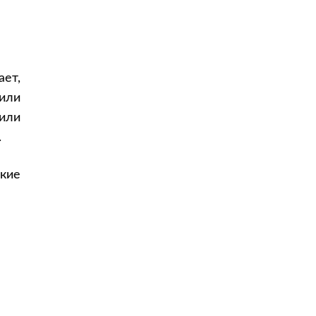
ет,
или
 или
.
кие