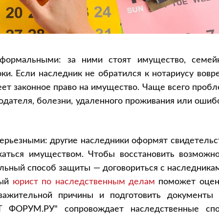
формальными: за ними стоят имущество, семей
ки. Если наследник не обратился к нотариусу вовр
еет законное право на имущество. Чаще всего проб
додателя, болезни, удаленного проживания или ошиб
серьезными: другие наследники оформят свидетельс
жаться имуществом. Чтобы восстановить возможно
ильный способ защиты — договориться с наследника
ный
юрист по наследственным делам
поможет оцен
уважительной причины и подготовить документы 
 ФОРУМ.РУ" сопровождает наследственные спо