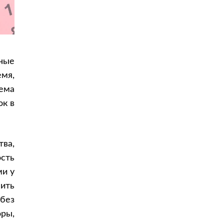
Ответы на частые вопросы
Кого указывать ответчиком по иску
о восстановлении срока?
Чем подтвердить, что наследник не
знал об открытии наследства?
ные
Есть ли общий срок давности по
емя,
наследственным спорам?
лема
Можно ли оформить наследство
ок в
спустя много лет?
тва,
сть
ми у
ить
без
ры,