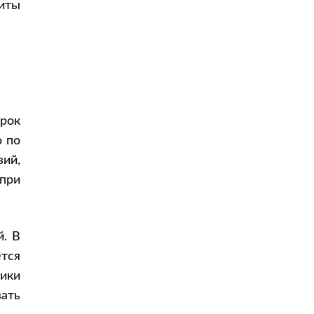
иты
срок
ю по
ий,
при
й. В
ется
ники
ать