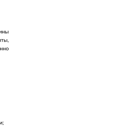
ины
ты,
нно
и;