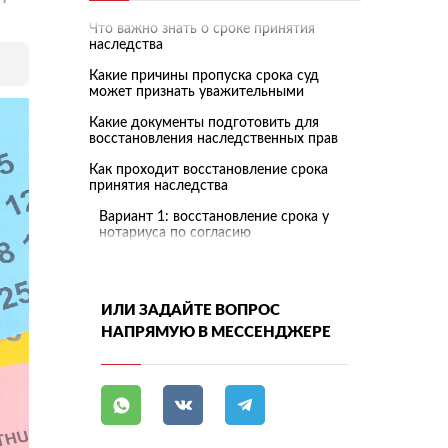
Что важно знать о сроке принятия
наследства
Какие причины пропуска срока суд
может признать уважительными
Какие документы подготовить для
восстановления наследственных прав
Как проходит восстановление срока
принятия наследства
Вариант 1: восстановление срока у
нотариуса по согласию
наследников
Вариант 2: восстановление срока
через суд
ИЛИ ЗАДАЙТЕ ВОПРОС
Когда суд может отказать в
НАПРЯМУЮ В МЕССЕНДЖЕРЕ
восстановлении срока
Что показывает судебная практика по
наследственным срокам
Помощь юриста при пропуске срока
наследования