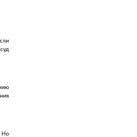
сли
суд
нию
ния
 Но