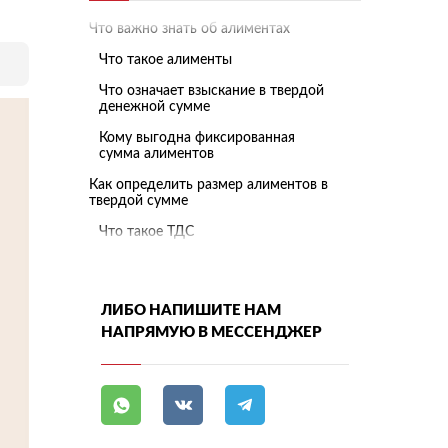
Что важно знать об алиментах
Что такое алименты
Что означает взыскание в твердой
денежной сумме
Кому выгодна фиксированная
сумма алиментов
Как определить размер алиментов в
твердой сумме
Что такое ТДС
Твердая сумма или процент от
дохода: в чем разница
Как суд определяет размер
ЛИБО НАПИШИТЕ НАМ
фиксированных алиментов
НАПРЯМУЮ В МЕССЕНДЖЕР
Индексация алиментов в твердой
сумме
Когда прекращаются
фиксированные алименты