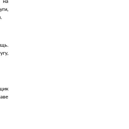
 на
Документы для уменьшения
алиментов
ги,
Что делать, если алименты в твердой
.
сумме не платят
Как взыскать долг с неплательщика
Ответственность неплательщика
алиментов
ощь.
Если должник скрывается
гу,
Коротко о главном
Почему фиксированные алименты
защищают получателя
Рекомендации перед подачей иска
щик
аве