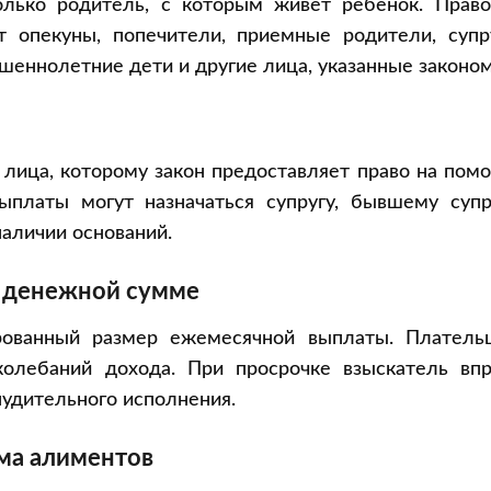
лько родитель, с которым живет ребенок. Право
 опекуны, попечители, приемные родители, супру
шеннолетние дети и другие лица, указанные законом
лица, которому закон предоставляет право на пом
платы могут назначаться супругу, бывшему супру
аличии оснований.
й денежной сумме
рованный размер ежемесячной выплаты. Платель
колебаний дохода. При просрочке взыскатель впр
нудительного исполнения.
ма алиментов