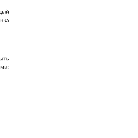
дый
нка
ыть
ми: