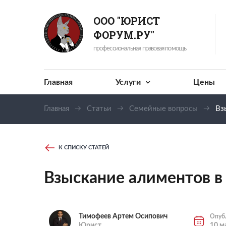
ООО "ЮРИСТ
ФОРУМ.РУ"
профессиональная правовая помощь
Главная
Услуги
Цены
Главная
Статьи
Семейные вопросы
Вз
К СПИСКУ СТАТЕЙ
Взыскание алиментов в
Тимофеев Артем Осипович
Опуб
Юрист
10 м