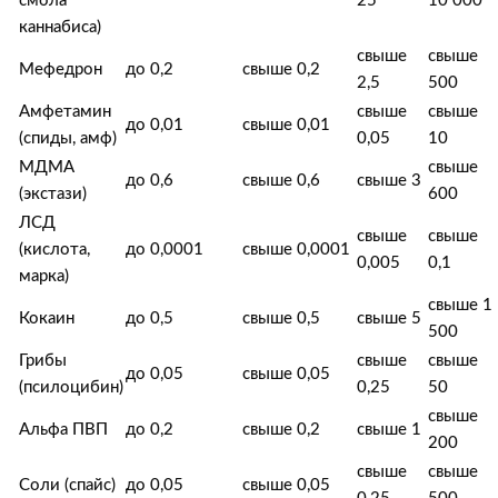
смола
25
10 000
каннабиса)
свыше
свыше
Мефедрон
до 0,2
свыше 0,2
2,5
500
Амфетамин
свыше
свыше
до 0,01
свыше 0,01
(спиды, амф)
0,05
10
МДМА
свыше
до 0,6
свыше 0,6
свыше 3
(экстази)
600
ЛСД
свыше
свыше
(кислота,
до 0,0001
свыше 0,0001
0,005
0,1
марка)
свыше 1
Кокаин
до 0,5
свыше 0,5
свыше 5
500
Грибы
свыше
свыше
до 0,05
свыше 0,05
(псилоцибин)
0,25
50
свыше
Альфа ПВП
до 0,2
свыше 0,2
свыше 1
200
свыше
свыше
Соли (спайс)
до 0,05
свыше 0,05