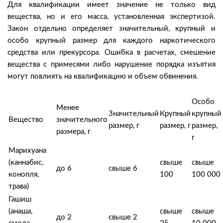
Для квалификации имеет значение не только вид
вещества, но и его масса, установленная экспертизой.
Закон отдельно определяет значительный, крупный и
особо крупный размер для каждого наркотического
средства или прекурсора. Ошибка в расчетах, смешение
вещества с примесями либо нарушение порядка изъятия
могут повлиять на квалификацию и объем обвинения.
Особо
Менее
Значительный
Крупный
крупный
Вещество
значительного
размер, г
размер, г
размер,
размера, г
г
Марихуана
(каннабис,
свыше
свыше
до 6
свыше 6
конопля,
100
100 000
трава)
Гашиш
(анаша,
свыше
свыше
до 2
свыше 2