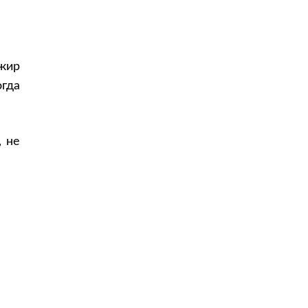
жир
огда
, не