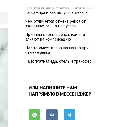
Компенсация за отмену рейса: права
пассажира и как получить деньги
Чем отличается отмена рейса от
задержки: важно не путать
Причины отмены рейса: как они
влияют на компенсацию
На что имеет право пассажир при
отмене рейса
Бесплатная еда, отель и трансфер
Перебронирование
Полный возврат средств
Денежная компенсация по
ИЛИ НАПИШИТЕ НАМ
международным нормам
НАПРЯМУЮ В МЕССЕНДЖЕР
Специальные условия по пакетным
турам
Варианты компенсации: возврат денег,
замена билета, выплата компенсации