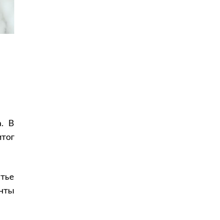
Что делать, если авиакомпания
отменила рейс
За 14 дней до вылета и более
Менее чем за 14 дней
В день вылета
Что делать с туром, если отменили
рейс
Как получить компенсацию:
пошаговая инструкция
Часто задаваемые вопросы
. В
Могут ли отменить рейс без
тог
предупреждения?
Что делать, если авиакомпания не
отвечает?
тье
Что делать, если билет куплен
через агентство?
нты
Можно ли требовать компенсацию
при чартерном рейсе?