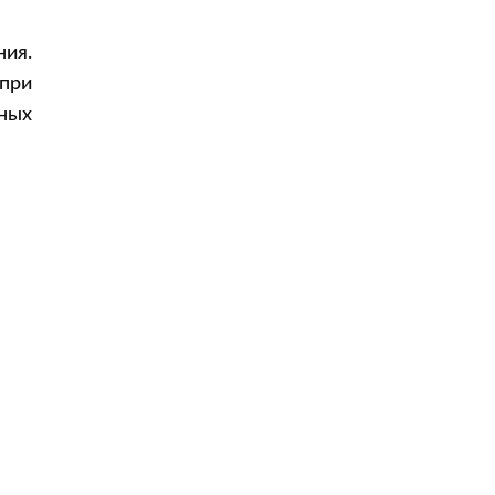
ния.
при
нных