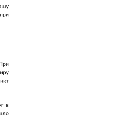
Отменили рейс, билеты куплены в
ашу
2 конца. Могу отказаться и от
обратного рейса тоже?
при
Можно ли потребовать возместить
моральный ущерб?
Можно ли вернуть деньги за билет,
если рейс отменен, а билет куплен
по невозвратному тарифу?
Заключение: когда стоит бороться и
как увеличить шансы на успех
При
жиру
ункт
уг в
ошло