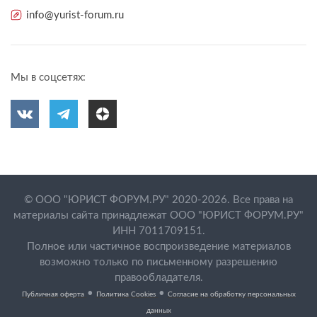
info@yurist-forum.ru
Мы в соцсетях:
© ООО "ЮРИСТ ФОРУМ.РУ" 2020-2026. Все права на
материалы сайта принадлежат ООО "ЮРИСТ ФОРУМ.РУ"
ИНН 7011709151.
Полное или частичное воспроизведение материалов
возможно только по письменному разрешению
правообладателя.
•
•
Публичная оферта
Политика Cookies
Согласие на обработку персональных
данных