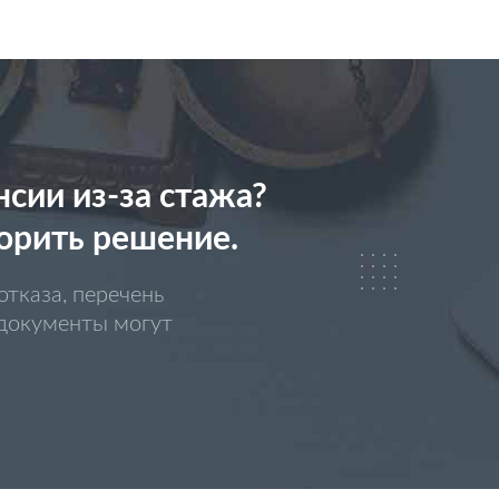
сии из-за стажа?
орить решение.
отказа, перечень
 документы могут