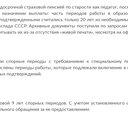
досрочной страховой пенсией по старости как педагог, п
 назначении выплаты: часть периодов работы в образо
 подтвержденными считались только 20 лет из необходимых
распада СССР. Архивные документы поступили по запросам
читывать их из-за отсутствия «живой печати», несмотря на
ли спорные периоды с требованиями к специальному пе
числены периоды работы, которые подлежали включению в с
ных подтверждений.
овой 9 лет спорных периодов. С учетом установленного 
льного обращения за ее предоставлением.