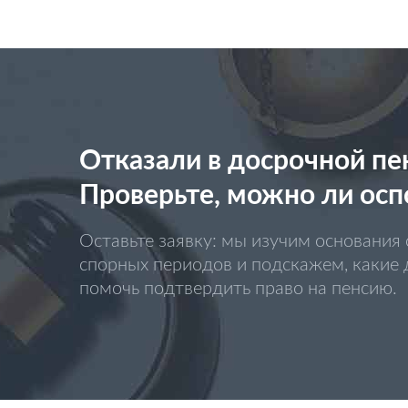
Отказали в досрочной пен
Проверьте, можно ли осп
Оставьте заявку: мы изучим основания 
спорных периодов и подскажем, какие
помочь подтвердить право на пенсию.