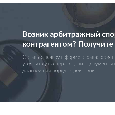
Возник арбитражный спо
контрагентом? Получите
Оставьте заявку в форме справа: юрист 
уточнит суть спора, оценит документы
дальнейший порядок действий.