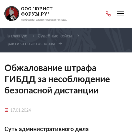
ООО "ЮРИСТ
ФОРУМ.РУ"
профессиональная правовая помощь
На главную
Судебные кейсы
Практика по автоспорам
Кейс об отмене штрафа за дистанцию
Обжалование штрафа
ГИБДД за несоблюдение
безопасной дистанции
17.01.2024
Суть административного дела