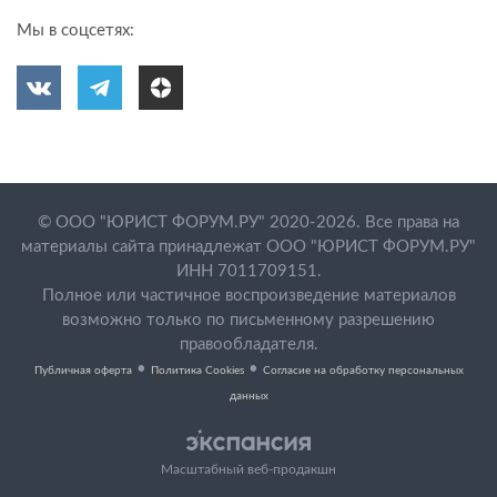
Мы в соцсетях:
© ООО "ЮРИСТ ФОРУМ.РУ" 2020-2026. Все права на
материалы сайта принадлежат ООО "ЮРИСТ ФОРУМ.РУ"
ИНН 7011709151.
Полное или частичное воспроизведение материалов
возможно только по письменному разрешению
правообладателя.
•
•
Публичная оферта
Политика Cookies
Согласие на обработку персональных
данных
Масштабный веб-продакшн