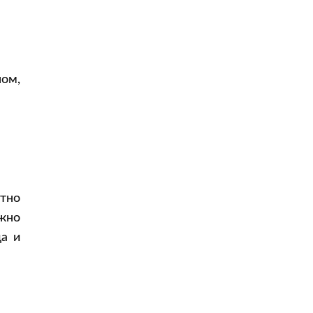
ом,
стно
ожно
да и