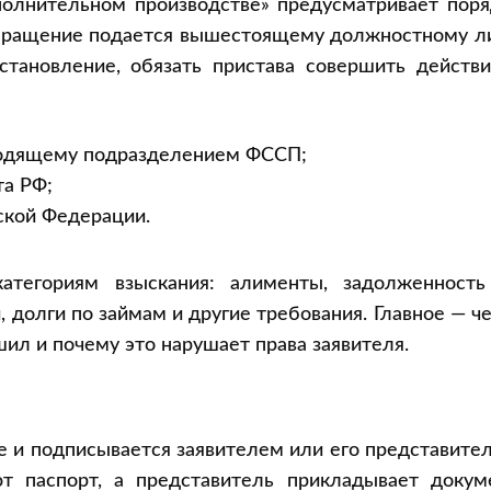
полнительном производстве» предусматривает поря
бращение подается вышестоящему должностному ли
тановление, обязать пристава совершить действи
водящему подразделением ФССП;
та РФ;
ской Федерации.
атегориям взыскания: алименты, задолженность
 долги по займам и другие требования. Главное — ч
шил и почему это нарушает права заявителя.
 и подписывается заявителем или его представите
 паспорт, а представитель прикладывает докуме