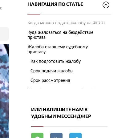
НАВИГАЦИЯ ПО СТАТЬЕ
я:
Когда можно подать жалобу на ФССП
Куда жаловаться на бездействие
пристава
Жалоба старшему судебному
приставу
Как подготовить жалобу
Срок подачи жалобы
Срок рассмотрения
Жалоба в прокуратуру на бездействие
ФССП
Что указать в заявлении в
прокуратуру
ИЛИ НАПИШИТЕ НАМ В
УДОБНЫЙ МЕССЕНДЖЕР
Как подать и сколько ждать ответа
Обращение в суд на бездействие
пристава