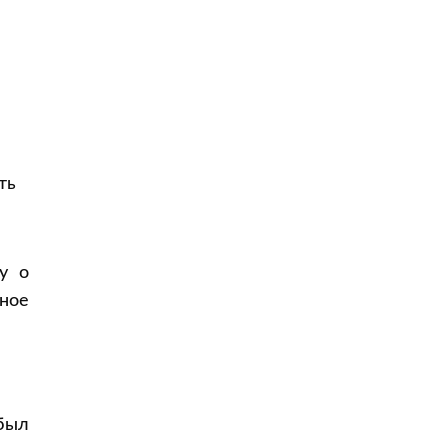
ть
у о
ное
был