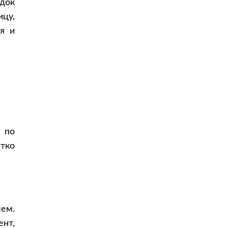
док
цу,
я и
 по
етко
лем.
нт,