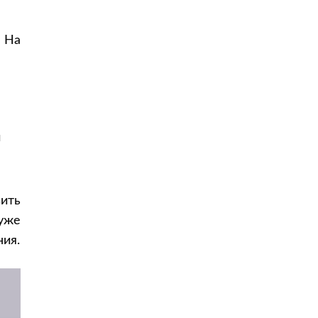
. На
и
ить
уже
ия.