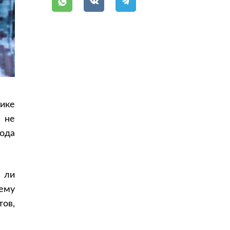
Как подготовить заявление
Порядок обращения в суд
В какой суд подавать заявление
ике
 не
ода
 ли
шему
тов,