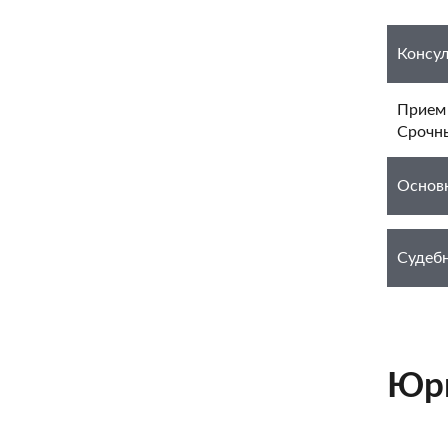
Консул
Прием
Срочн
Основ
Судебн
Юри