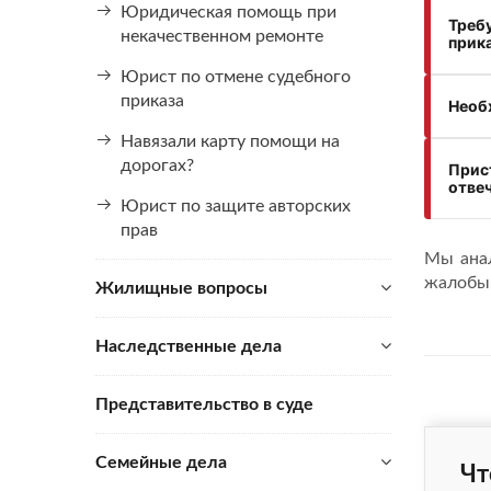
Юридическая помощь при
Требу
некачественном ремонте
прика
Юрист по отмене судебного
приказа
Необ
Навязали карту помощи на
дорогах?
Прист
отве
Юрист по защите авторских
прав
Мы анал
жалобы,
Жилищные вопросы
Наследственные дела
Представительство в суде
Семейные дела
Чт