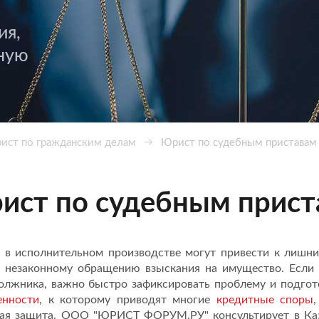
ия,
ную
ист по гражданским делам
Юрист по судебным приставам 
ист по судебным прист
в исполнительном производстве могут привести к лишним
 незаконному обращению взыскания на имущество. Если п
олжника, важно быстро зафиксировать проблему и подго
енности
, к которому приводят многие
кредитные споры
ая защита. ООО "ЮРИСТ ФОРУМ.РУ" консультирует в Каза