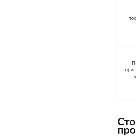
пос
П
прис
в
Сто
про