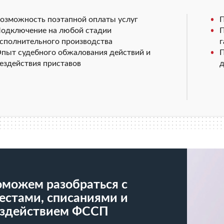
озможность поэтапной оплаты услуг
П
одключение на любой стадии
П
сполнительного производства
г
пыт судебного обжалования действий и
П
ездействия приставов
д
можем разобраться с
естами, списаниями и
здействием ФССП