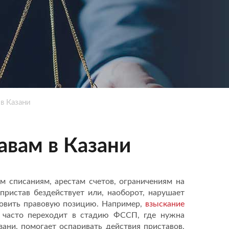
в Казани
авам в Казани
 списаниям, арестам счетов, ограничениям на
ристав бездействует или, наоборот, нарушает
товить правовую позицию. Например,
взыскание
, часто переходит в стадию ФССП, где нужна
ни, помогает оспаривать действия приставов,