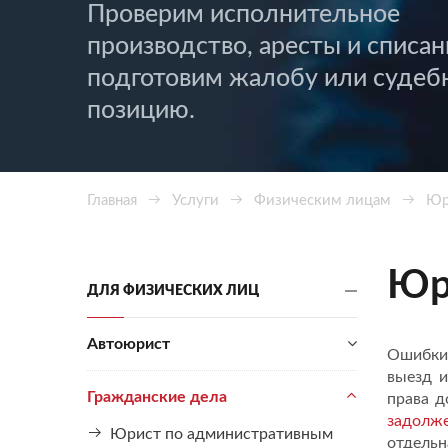
Проверим исполнительное
производство, аресты и списан
подготовим жалобу или судеб
позицию.
Главная
Услуги
Физическим лицам
Юр
Юр
ДЛЯ ФИЗИЧЕСКИХ ЛИЦ
Автоюрист
Ошибки 
выезд и
Гражданские дела
права д
задолж
Юрист по административным
отдельн