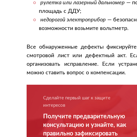
рулетка или лазерный дальномер
— по
площадь с ДДУ;
недорогой электроприбор
— безопасне
возможности возьмите вольтметр.
Все обнаруженные дефекты фиксируйте 
смотровой лист или дефектный акт. Ес
организовать исправление. Если устр
можно ставить вопрос о компенсации.
Сделайте первый шаг к защите
интересов
Получите предварительную
консультацию и узнайте, как
правильно зафиксировать