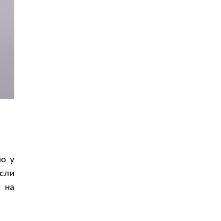
о у
сли
 на