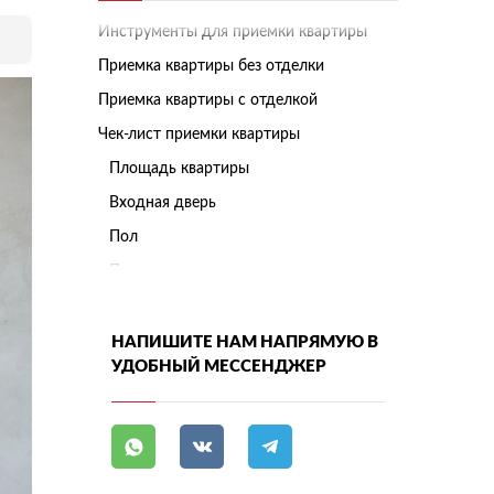
Инструменты для приемки квартиры
Приемка квартиры без отделки
Приемка квартиры с отделкой
Чек-лист приемки квартиры
Площадь квартиры
Входная дверь
Пол
Потолок
Стены
Окна
НАПИШИТЕ НАМ НАПРЯМУЮ В
УДОБНЫЙ МЕССЕНДЖЕР
Электропроводка
Водопровод и канализация
Отопление
Вентиляция