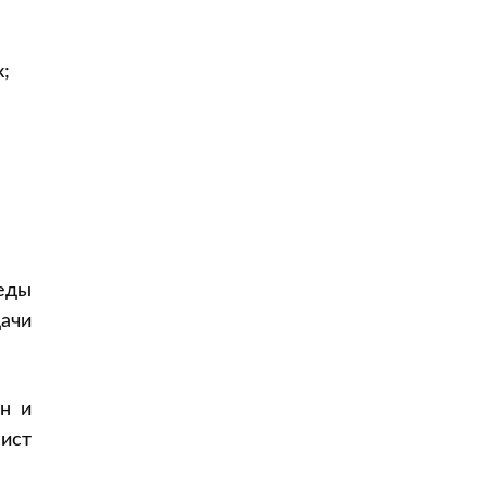
;
еды
дачи
н и
ист