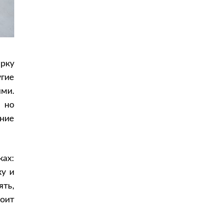
Насекомые
Куда вносить замечания
Качество подъезда и общего
имущества
Принимать квартиру самостоятельно
ерку
или с экспертом
угие
ми.
 но
ние
ах:
у и
ять,
оит