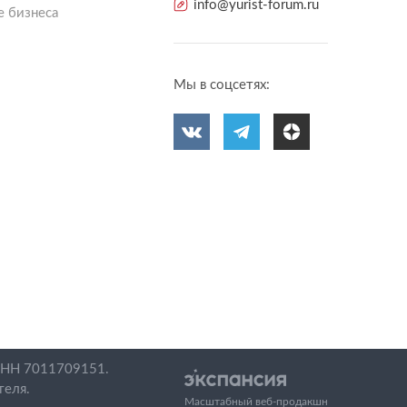
info@yurist-forum.ru
 бизнеса
Мы в соцсетях:
ИНН 7011709151.
теля.
Масштабный веб-продакшн