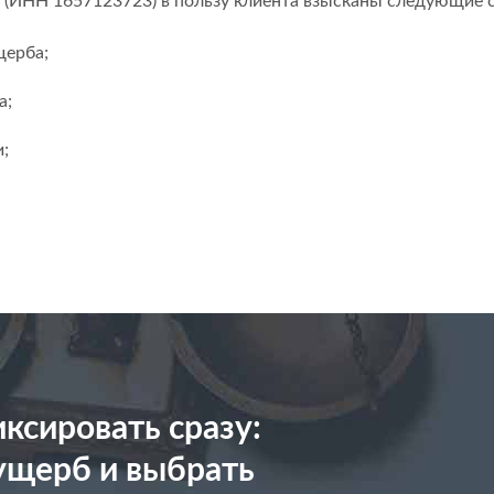
 (ИНН 1657123723) в пользу клиента взысканы следующие 
щерба;
а;
;
ксировать сразу:
ущерб и выбрать