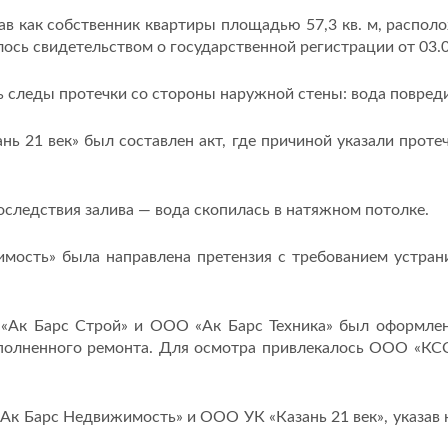
в как собственник квартиры площадью 57,3 кв. м, располо
алось свидетельством о государственной регистрации от 03.0
ь следы протечки со стороны наружной стены: вода повреди
ь 21 век» был составлен акт, где причиной указали проте
последствия залива — вода скопилась в натяжном потолке.
мость» была направлена претензия с требованием устран
О «Ак Барс Строй» и ООО «Ак Барс Техника» был оформлен
олненного ремонта. Для осмотра привлекалось ООО «КСС»
«Ак Барс Недвижимость» и ООО УК «Казань 21 век», указав 