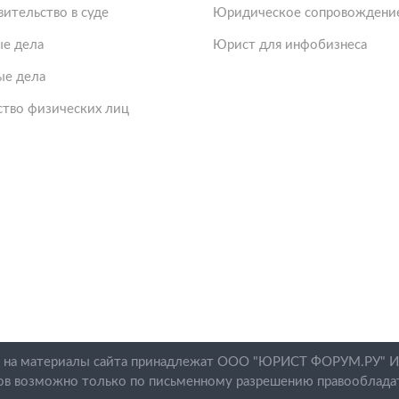
ительство в суде
Юридическое сопровождение
е дела
Юрист для инфобизнеса
ые дела
ство физических лиц
 на материалы сайта принадлежат ООО "ЮРИСТ ФОРУМ.РУ" 
ов возможно только по письменному разрешению правооблада