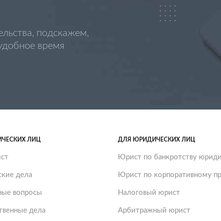
ельства, подскажем,
 удобное время
ИЧЕСКИХ ЛИЦ
ДЛЯ ЮРИДИЧЕСКИХ ЛИЦ
ст
Юрист по банкротству юриди
ские дела
Юрист по корпоративному пр
ые вопросы
Налоговый юрист
твенные дела
Арбитражный юрист