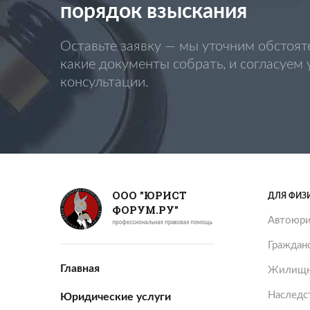
порядок взыскания
Оставьте заявку — мы уточним обстоят
какие документы собрать, и согласуем
консультации.
ООО "ЮРИСТ
ДЛЯ ФИЗ
ФОРУМ.РУ"
Автоюри
Граждан
Главная
Жилищн
Наследс
Юридические услуги