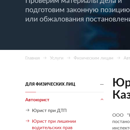
Проверим материалы дела и
подготовим законную позицию
или обжалования постановлен
Главная
Услуги
Физическим лицам
Ав
Юр
ДЛЯ ФИЗИЧЕСКИХ ЛИЦ
Ка
Автоюрист
Юрист при ДТП
ООО "Ю
Юрист при лишении
постан
водительских прав
инспект