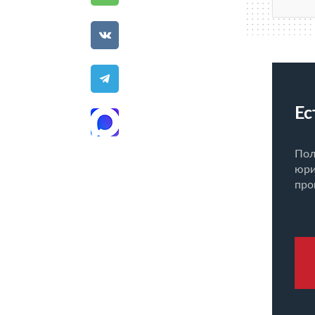
Ес
Пол
юри
про