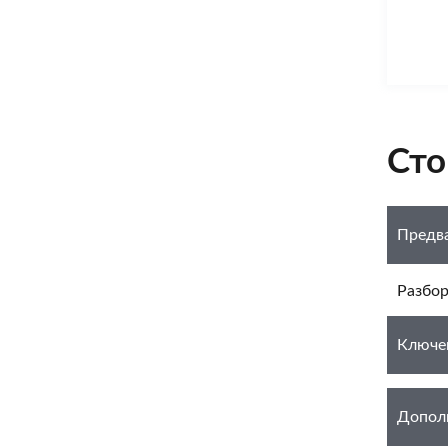
Сто
Предва
Разбор
Ключев
Допол