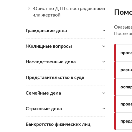
Юрист по ДТП с пострадавшими
Помо
или жертвой
Оказыв
Гражданские дела
После а
Жилищные вопросы
пров
Наследственные дела
разъя
Представительство в суде
оспа
Семейные дела
пров
Страховые дела
предс
Банкротство физических лиц