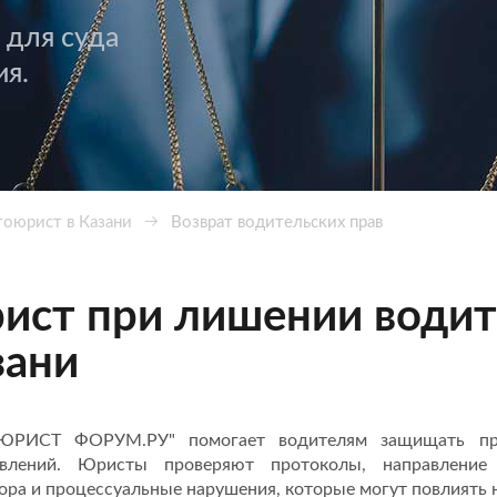
 для суда
ия.
тоюрист в Казани
Возврат водительских прав
ист при лишении водите
зани
РИСТ ФОРУМ.РУ" помогает водителям защищать пра
овлений. Юристы проверяют протоколы, направление н
ора и процессуальные нарушения, которые могут повлиять н