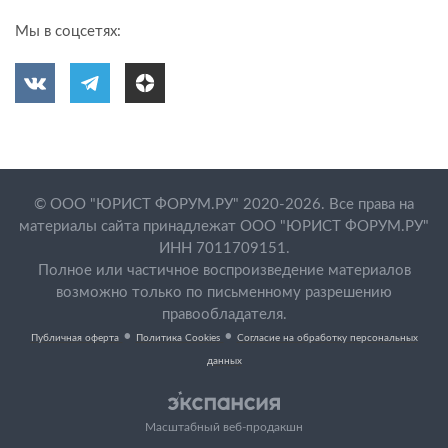
Мы в соцсетях:
© ООО "ЮРИСТ ФОРУМ.РУ" 2020-2026. Все права на
материалы сайта принадлежат ООО "ЮРИСТ ФОРУМ.РУ"
ИНН 7011709151.
Полное или частичное воспроизведение материалов
возможно только по письменному разрешению
правообладателя.
•
•
Публичная оферта
Политика Cookies
Согласие на обработку персональных
данных
Масштабный веб-продакшн